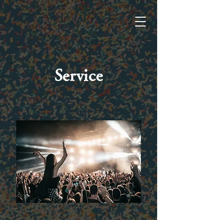
Service